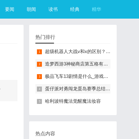
要闻
朝闻
读书
经典
精华
热门排行
超级机器人大战v和x的区别？（超级机器人大战R）
造梦西游3神秘商店第五格有什么？（造梦西游3摇光石）
极品飞车13剧情是什么_游戏？（极品飞车13中文版）
m、
蛋仔派对勇闯龙蛋岛赛季总结来咯
哈利波特魔法觉醒魔法妆容
热点内容