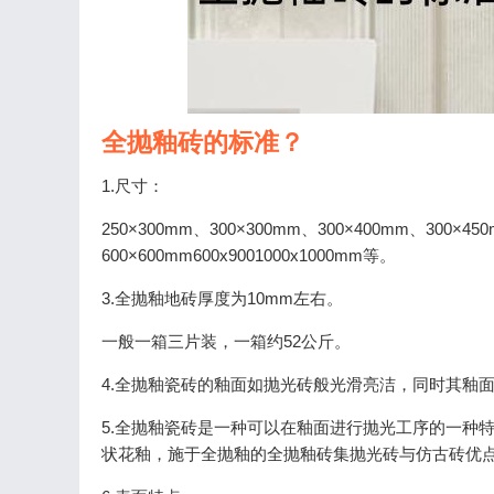
全抛釉砖的标准？
1.尺寸：
250×300mm、300×300mm、300×400mm、300×45
600×600mm600x9001000x1000mm等。
3.全抛釉地砖厚度为10mm左右。
一般一箱三片装，一箱约52公斤。
4.全抛釉瓷砖的釉面如抛光砖般光滑亮洁，同时其釉
5.全抛釉瓷砖是一种可以在釉面进行抛光工序的一种
状花釉，施于全抛釉的全抛釉砖集抛光砖与仿古砖优