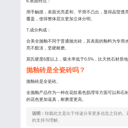
6.表面特点：
用手触摸，表面光亮柔和、平滑不凸出，显得晶莹透
覆盖，使得整体层次更加立体分明。
7.成分构成：
合美全抛釉不同于普通抛光砖，其表面的釉料为专用
亮不黯淡，坚硬耐磨。
莫氏硬度6度以上，吸水率低于0.5%，比天然石材质
抛釉砖是全瓷砖吗？
抛釉砖是全瓷砖。
全抛釉产品作为一种在花纹着色肌理等方面可以和石
的花色更加逼真，耐磨度更高。
说明：
转载此文是出于传递分享更多信息之目的。
的支持与理解。