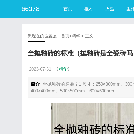
66378
首页
推荐
火热
生
您现在的位置是：
首页
>
精华
> 正文
全抛釉砖的标准（抛釉砖是全瓷砖吗
2023-07-31
【
精华
】
简介
全抛釉砖的标准？1 尺寸：250×300mm、300×30
400×400mm、500×500mm、600×600mm