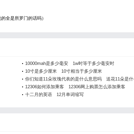
）
说的全是所罗门的话吗）
10000mah是多少毫安 1w时等于多少毫安时
10寸是多少厘米 10寸相当于多少厘米
你们知道11朵玫瑰代表的是什么意思吗 送花11朵是什
含义
12306如何添加乘客 12306网上购票怎么添加乘客
十二月的英语 12月单词缩写