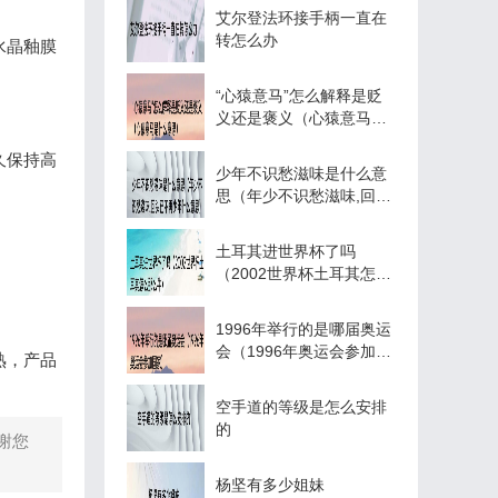
艾尔登法环接手柄一直在
转怎么办
水晶釉膜
“心猿意马”怎么解释是贬
义还是褒义（心猿意马是
什么意思）
久保持高
少年不识愁滋味是什么意
思（年少不识愁滋味,回头
已不再少年什么意思）
土耳其进世界杯了吗
（2002世界杯土耳其怎么
那么牛）
1996年举行的是哪届奥运
会（1996年奥运会参加国
熟，产品
家）
空手道的等级是怎么安排
的
谢您
杨坚有多少姐妹