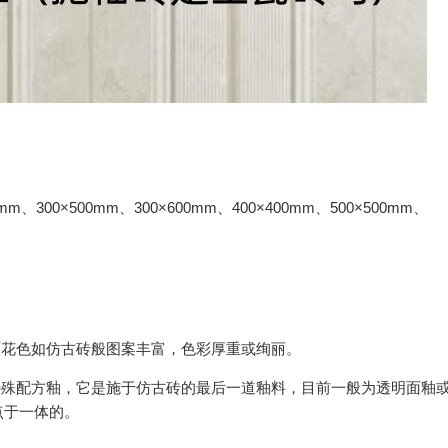
0mm、300×500mm、300×600mm、400×400mm、500×500mm、
面花色如仿古砖般图案丰富，色彩厚重或绚丽。
特殊配方釉，它是施于仿古砖的最后一道釉料，目前一般为透明面釉
点于一体的。