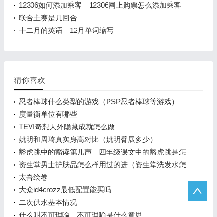
12306如何添加乘客 12306网上购票怎么添加乘客
联合主赛是几回合
十二月的英语 12月单词缩写
猜你喜欢
忍者棒球什么类型的游戏（PSP忍者棒球等游戏）
度量衡单位有哪些
TEVI奇想天外隐藏成就怎么做
姚明和周琦真实身高对比（姚明臂展多少）
豁虎跳中的豁读第几声 四年级课文中的豁虎跳是怎
样跳的
资生堂男士护肤品怎么样用过的进（资生堂洗发水怎
么样）
太吾绘卷
大众id4crozz最低配置能买吗
二次供水基本情况
什么叫不可理喻 不可理喻是什么意思