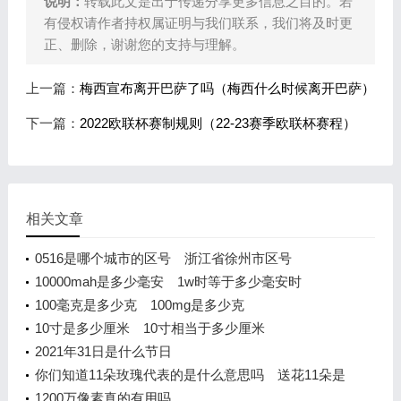
说明：
转载此文是出于传递分享更多信息之目的。若
有侵权请作者持权属证明与我们联系，我们将及时更
正、删除，谢谢您的支持与理解。
上一篇：
梅西宣布离开巴萨了吗（梅西什么时候离开巴萨）
下一篇：
2022欧联杯赛制规则（22-23赛季欧联杯赛程）
相关文章
0516是哪个城市的区号 浙江省徐州市区号
10000mah是多少毫安 1w时等于多少毫安时
100毫克是多少克 100mg是多少克
10寸是多少厘米 10寸相当于多少厘米
2021年31日是什么节日
你们知道11朵玫瑰代表的是什么意思吗 送花11朵是
什么含义
1200万像素真的有用吗