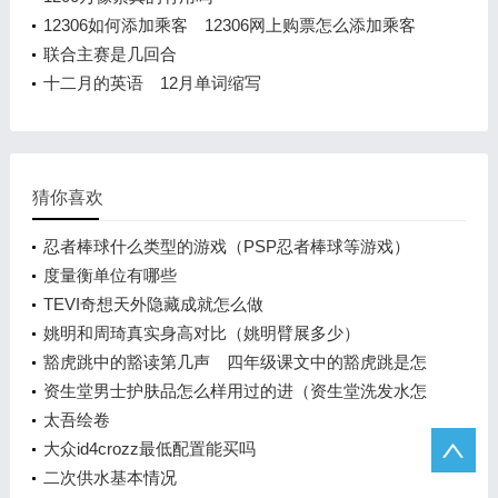
12306如何添加乘客 12306网上购票怎么添加乘客
联合主赛是几回合
十二月的英语 12月单词缩写
猜你喜欢
忍者棒球什么类型的游戏（PSP忍者棒球等游戏）
度量衡单位有哪些
TEVI奇想天外隐藏成就怎么做
姚明和周琦真实身高对比（姚明臂展多少）
豁虎跳中的豁读第几声 四年级课文中的豁虎跳是怎
样跳的
资生堂男士护肤品怎么样用过的进（资生堂洗发水怎
么样）
太吾绘卷
大众id4crozz最低配置能买吗
二次供水基本情况