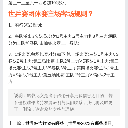
第三十三至六十四名加10积分。
世乒赛团体赛主场客场规则？
1、实行5场3胜制;
2、每队派出3名队员,分为1号主力,2号主力和3号主力;两队
分为主队和客队,由抽签决定主、客队;
3、5场比赛,每场比赛对阵如下:第一场比赛:主队1号主力VS
客队2号主力;第二场比赛:主队2号主力VS客队1号主力;第三
场比赛:主队3号主力VS客队3号主力;第四场比赛:主队1号主
力VS客队1号主力;第五场比赛:主队2号主力VS客队2号主
力.
说明：
转载此文是出于传递分享更多信息之目的。若
有侵权请作者持权属证明与我们联系，我们将及时更
正、删除，谢谢您的支持与理解。
上一篇：
世界杯吉祥物有哪些（世界杯2022有哪些项目）