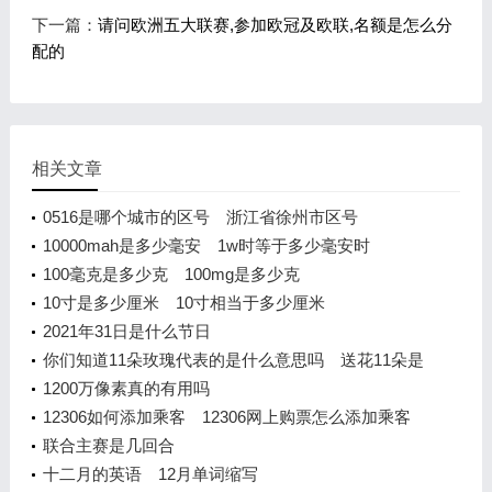
下一篇：
请问欧洲五大联赛,参加欧冠及欧联,名额是怎么分
配的
相关文章
0516是哪个城市的区号 浙江省徐州市区号
10000mah是多少毫安 1w时等于多少毫安时
100毫克是多少克 100mg是多少克
10寸是多少厘米 10寸相当于多少厘米
2021年31日是什么节日
你们知道11朵玫瑰代表的是什么意思吗 送花11朵是
什么含义
1200万像素真的有用吗
12306如何添加乘客 12306网上购票怎么添加乘客
联合主赛是几回合
十二月的英语 12月单词缩写