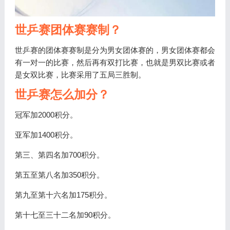
世乒赛团体赛赛制？
世乒赛的团体赛赛制是分为男女团体赛的，男女团体赛都会
有一对一的比赛，然后再有双打比赛，也就是男双比赛或者
是女双比赛，比赛采用了五局三胜制。
世乒赛怎么加分？
冠军加2000积分。
亚军加1400积分。
第三、第四名加700积分。
第五至第八名加350积分。
第九至第十六名加175积分。
第十七至三十二名加90积分。