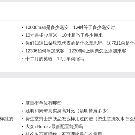
10000mah是多少毫安 1w时等于多少毫安时
10寸是多少厘米 10寸相当于多少厘米
你们知道11朵玫瑰代表的是什么意思吗 送花11朵是什
含义
12306如何添加乘客 12306网上购票怎么添加乘客
十二月的英语 12月单词缩写
度量衡单位有哪些
姚明和周琦真实身高对比（姚明臂展多少）
样跳的
资生堂男士护肤品怎么样用过的进（资生堂洗发水怎么
大众id4crozz最低配置能买吗
什么叫不可理喻 不可理喻是什么意思