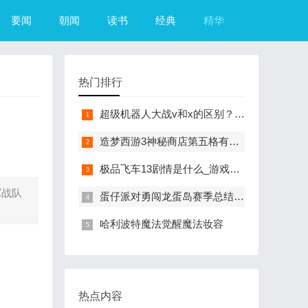
要闻
朝闻
读书
经典
精华
热门排行
超级机器人大战v和x的区别？（超级机器人大战R）
造梦西游3神秘商店第五格有什么？（造梦西游3摇光石）
极品飞车13剧情是什么_游戏？（极品飞车13中文版）
军战队
蛋仔派对勇闯龙蛋岛赛季总结来咯
哈利波特魔法觉醒魔法妆容
热点内容