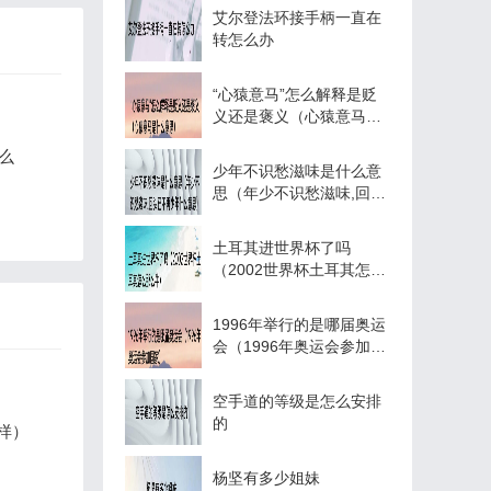
艾尔登法环接手柄一直在
转怎么办
“心猿意马”怎么解释是贬
义还是褒义（心猿意马是
什么意思）
么
少年不识愁滋味是什么意
思（年少不识愁滋味,回头
已不再少年什么意思）
土耳其进世界杯了吗
（2002世界杯土耳其怎么
那么牛）
1996年举行的是哪届奥运
会（1996年奥运会参加国
家）
空手道的等级是怎么安排
的
样）
杨坚有多少姐妹