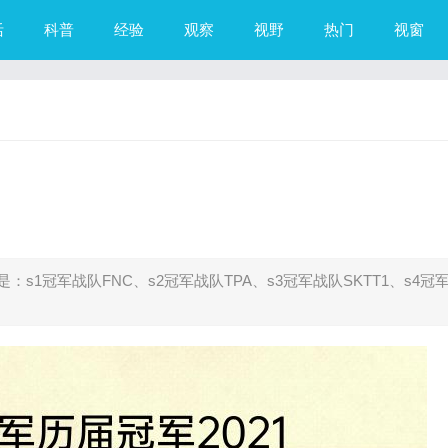
活
科普
经验
观察
视野
热门
视窗
是：s1冠军战队FNC、s2冠军战队TPA、s3冠军战队SKTT1、s4冠